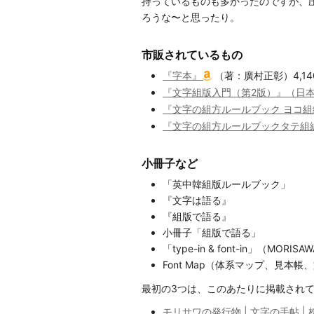
持っているものも多かったのですが、
ろうな〜と思ったり。
市販されているもの
『字本』
（著：廣村正彰）4,14
『文字組版入門（第2版）』（日
『文字の組方ルールブック ヨコ組
『文字の組方ルールブックタテ組
小冊子など
「英中韓組版ルールブック」
『文字は語る』
『組版で語る』
小冊子「組版で語る」
「type-in & font-in」（MOR
Font Map（体系マップ、見本
最初の3つは、このあたりに掲載され
モリサワの発行物 | 文字の手帖 |