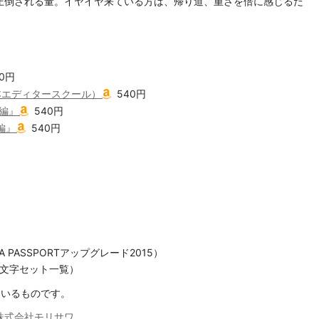
圧倒される量。イヤイヤ来ている方は、帰り道、重さを倍に感じるだ
0円
本エディタースクール）
540円
編』
540円
編』
540円
ISAWA PASSPORTアップグレード2015）
帳、文字セット一覧）
ているものです。
 株式会社モリサワ