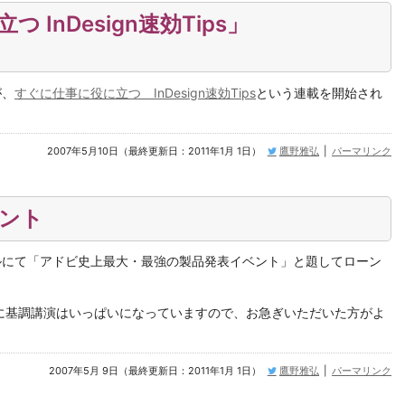
InDesign速効Tips」
が、
すぐに仕事に役に立つ InDesign速効Tips
という連載を開始され
2007年5月10日（最終更新日：2011年1月 1日）
鷹野雅弘
|
パーマリンク
ベント
テルにて「アドビ史上最大・最強の製品発表イベント」と題してローン
に基調講演はいっぱいになっていますので、お急ぎいただいた方がよ
2007年5月 9日（最終更新日：2011年1月 1日）
鷹野雅弘
|
パーマリンク