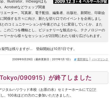
llustrator、InDesignはも
ash、Acrobatなどウェッブ関連
リエーター、写真家、電子配信、編集者、出版社、新聞社、印刷会
に関係する方々に向け、新たな切り口でのイベントを企画しまし
側とのコミュニケーションが今後どのように変容していくか、また
。この二つを機軸とし、ビジョナリーな観点から、テクノロジーの
ーリーから様々なセッションが2日間にわたり繰り広げられます。
問は残りますが... 登録開始は10月1日です。
2009年9月29日（最終更新日：2011年1月 1日）
鷹野雅弘
|
パーマリンク
06（Tokyo/090915）が終了しました
1:00、デジタルハリウッド本校（お茶の水）セミナーホールにて
DTP
し、100名ほどの方のご参加いただきました。