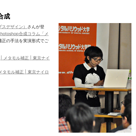
合成
プスデザイン）
さんが登
Photoshop合成コラム「メ
補正の手法を実演形式でご
| メタモル補正 | 東京ナイ
 メタモル補正 | 東京ナイロ