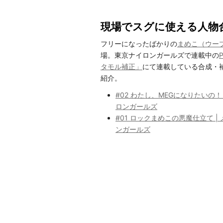
現場でスグに使える人物
フリーになったばかりの
まめこ（ウー
場。東京ナイロンガールズで連載中の
タモル補正」
にて連載している合成・
紹介。
#02 わたし、MEGになりたいの！ 
ロンガールズ
#01 ロックまめこの悪魔仕立て |
ンガールズ