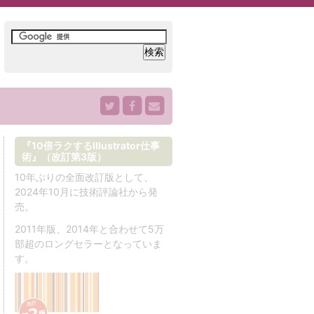
『10倍ラクするIllustrator仕事
術』（改訂第3版）
10年ぶりの全面改訂版として、
2024年10月に技術評論社から発
売。
2011年版、2014年と合わせて5万
部超のロングセラーとなっていま
す。