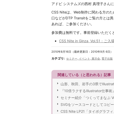
アドビ システムズの西村 真理子さん
CSS Niteは、Web制作に関わる
口などがDTP Transitをご覧の方
あれば、ご参加ください。
参加費は無料です。事前登録いただく
CSS Nite in Ginza, Vol.51
2010年8月16日（最終更新日：2010年9月 6日）
カテゴリ
:
セミナー, イベント, 展示会
,
電子出版
関連している（と思われる）記事
山形、秋田、岩手の3県でIllustrat
『10倍ラクするIllustrato
セミナー紹介「つくってまなぶ Vo
SVGをソースコードとしてコピ
CSS Nite LP21「タイポグ