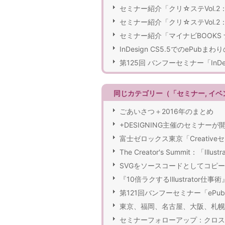
セミナー紹介「クリ☆ステVol.2
セミナー紹介「クリ☆ステVol.2
セミナー紹介「マイナビBOOKS 
InDesign CS5.5でのePub
第125回 バンフーセミナー「In
同じカテゴリー（「セミナー, イベ
ごあいさつ＋2016年のまとめ
+DESIGNING主催のセミナーが
富士ゼロックス東京「Creativ
The Creator's Summit：「Illus
SVGをソースコードとしてコピ
『10倍ラクするIllustrator仕事
第121回バンフーセミナー「eP
東京、福岡、名古屋、大阪、札幌で
セミナーフォローアップ：クロス