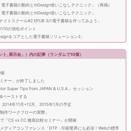
：電子書籍の動向とInDesign使いこなしテクニック」（再掲）
：電子書籍の動向とInDesign使いこなしテクニック」
ナイトスクール#2 EPUB 3の電子書籍を作ってみよう」
まわりの10の強化ポイント
Designをコアとした電子書籍ソリューション2」
ント, 展示会」）内の記事（ランダムで10個）
開催
eセミナー」が終了しました
trator Super Tips from JAPAN & U.S.A.」セッション
ー&ペーストする
術』2014年11月+12月、2015年1月の予定
ub制作ワークフローの実際」
『CS vs CC 徹底比較セミナー』が開催
メディアコンファレンス「DTP・印刷業界にも必須！Webの標準