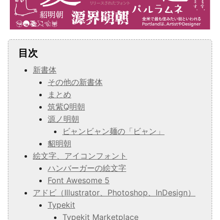
目次
新書体
その他の新書体
まとめ
筑紫Q明朝
源ノ明朝
ビャンビャン麺の「ビャン」
貂明朝
絵文字、アイコンフォント
ハンバーガーの絵文字
Font Awesome 5
アドビ（Illustrator、Photoshop、InDesign）
Typekit
Typekit Marketplace