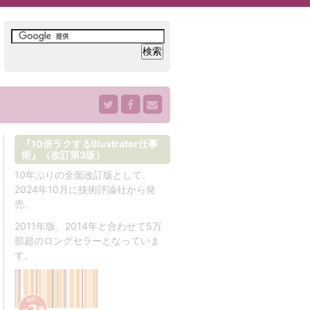
『10倍ラクするIllustrator仕事
術』（改訂第3版）
10年ぶりの全面改訂版として、
2024年10月に技術評論社から発
売。
2011年版、2014年と合わせて5万
部超のロングセラーとなっていま
す。