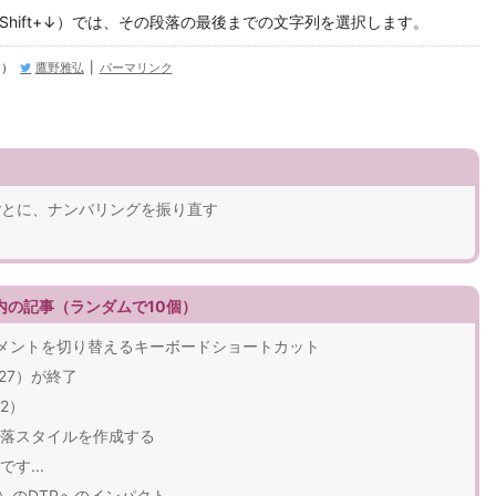
trl+Shift+↓）では、その段落の最後までの文字列を選択します。
日）
鷹野雅弘
|
パーマリンク
クごとに、ナンバリングを振り直す
）内の記事（ランダムで10個）
てるドキュメントを切り替えるキーボードショートカット
0827）が終了
2）
落スタイルを作成する
す...
pard）のDTPへのインパクト