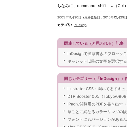
ちなみに、command+shift＋↓（C
2005年11月30日（最終更新日：2010年12月29
カテゴリ
:
InDesign
関連している（と思われる）記事
InDesignで箇条書きのブロッ
キャレット以降の文字を選択する
同じカテゴリー（「InDesign」
Illustrator CS5：開い
DTP Booster 005（Tokyo/09
iPadで閲覧用のPDFを書き出す（
章ごとに異なるカラーリングの段
フォントにもバージョンがあるんで
Mac OS X 10.6（Snow Leo