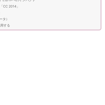
「CC 2014」
法
プデータ）
流用する