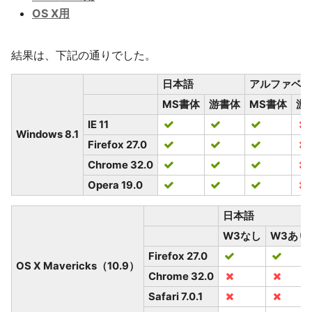
OS X用
結果は、下記の通りでした。
日本語
アルファベッ
MS書体
游書体
MS書体
游
IE 11
Windows 8.1
Firefox 27.0
Chrome 32.0
Opera 19.0
日本語
W3なし
W3あり
Firefox 27.0
OS X Mavericks（10.9）
Chrome 32.0
Safari 7.0.1