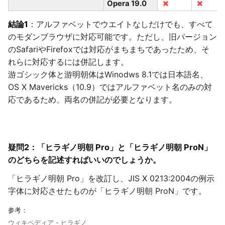
Opera 19.0
結論1
：アルファベットでウエイトなしだけでも、すべて
のモダンブラウザに対応可能です。ただし、旧バージョン
のSafariやFirefoxでは対応がまちまちであったため、そ
れらに対応するには併記します。
游ゴシック体と游明朝体はWinodws 8.1では日本語名、
OS X Mavericks（10.9）ではアルファベット名のみの対
応であるため、両名の併記が必要となります。
疑問2：「ヒラギノ明朝 Pro」と「ヒラギノ明朝 ProN」
のどちらを記述すればいいのでしょうか。
「ヒラギノ明朝 Pro」を改訂し、JIS X 0213:2004の例示
字体に対応させたものが「ヒラギノ明朝 ProN」です。
参考：
ウィキペディア - ヒラギノ