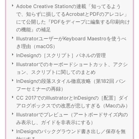
Adobe Creative Stationの連載「知ってるよう
で、知らずに損してるAcrobatとPDFのアレコレ」
にて公開した『PDFをディープに編集する印刷向け
の機能』の補足
IllustratorユーザーがKeyboard Maestroを使うべ
き理由（macOS）
InDesignの［スクリプト］パネルの管理
Illustratorでのキーボードショートカット、アクシ
ョン、スクリプトに関してのまとめ
InDesignの段落スタイル徹底攻略（第182回 バン
フーセミナーの再録）
CC 2017でのIllustratorとInDesignの［配置］ダイ
アログボックスでの改悪が悲しすぎる（Macのみ）
Illustratorでプレビュー（アートボードサイズ内の
み表示し、ガイドを非表示にする）
InDesignのバックグラウンド書き出し／保存を無