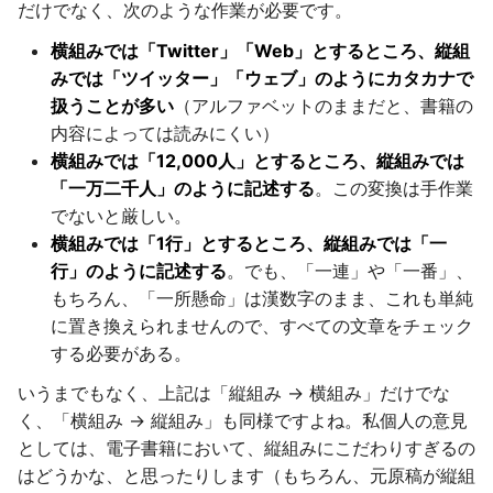
だけでなく、次のような作業が必要です。
横組みでは「Twitter」「Web」とするところ、縦組
みでは「ツイッター」「ウェブ」のようにカタカナで
扱うことが多い
（アルファベットのままだと、書籍の
内容によっては読みにくい）
横組みでは「12,000人」とするところ、縦組みでは
「一万二千人」のように記述する
。この変換は手作業
でないと厳しい。
横組みでは「1行」とするところ、縦組みでは「一
行」のように記述する
。でも、「一連」や「一番」、
もちろん、「一所懸命」は漢数字のまま、これも単純
に置き換えられませんので、すべての文章をチェック
する必要がある。
いうまでもなく、上記は「縦組み → 横組み」だけでな
く、「横組み → 縦組み」も同様ですよね。私個人の意見
としては、電子書籍において、縦組みにこだわりすぎるの
はどうかな、と思ったりします（もちろん、元原稿が縦組