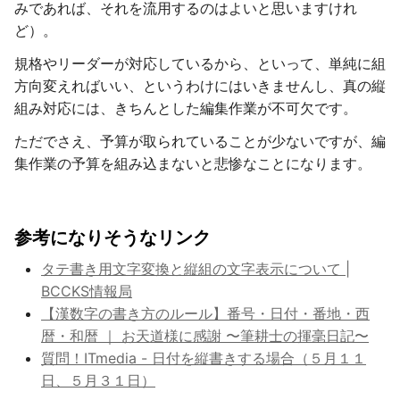
みであれば、それを流用するのはよいと思いますけれ
ど）。
規格やリーダーが対応しているから、といって、単純に組
方向変えればいい、というわけにはいきませんし、真の縦
組み対応には、きちんとした編集作業が不可欠です。
ただでさえ、予算が取られていることが少ないですが、編
集作業の予算を組み込まないと悲惨なことになります。
参考になりそうなリンク
タテ書き用文字変換と縦組の文字表示について |
BCCKS情報局
【漢数字の書き方のルール】番号・日付・番地・西
暦・和暦 ｜ お天道様に感謝 〜筆耕士の揮毫日記〜
質問！ITmedia - 日付を縦書きする場合（５月１１
日、５月３１日）