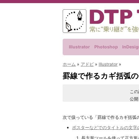
Illustrator
Photoshop
InDesig
ホーム
»
アドビ
»
Illustrator
»
罫線で作るカギ括弧の作り方
この
公開
次で扱っている「罫線で作るカギ括弧
ポスターなどでのタイトルの文字の調整の実際
長方形ツールを使って正方形