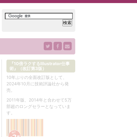
『10倍ラクするIllustrator仕事
術』（改訂第3版）
10年ぶりの全面改訂版として、
2024年10月に技術評論社から発
売。
2011年版、2014年と合わせて5万
部超のロングセラーとなっていま
す。