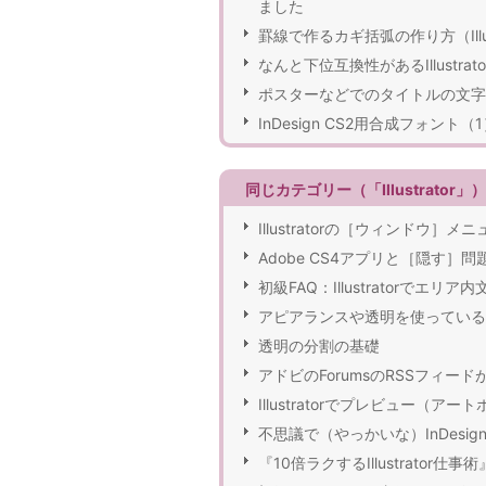
ました
罫線で作るカギ括弧の作り方（Illust
なんと下位互換性があるIllustra
ポスターなどでのタイトルの文字
InDesign CS2用合成フォント（
同じカテゴリー（「Illustrato
Illustratorの［ウィンド
Adobe CS4アプリと［隠す］問
初級FAQ：Illustrator
アピアランスや透明を使っているデータ
透明の分割の基礎
アドビのForumsのRSSフィー
Illustratorでプレビュー
不思議で（やっかいな）InDesi
『10倍ラクするIllustrat