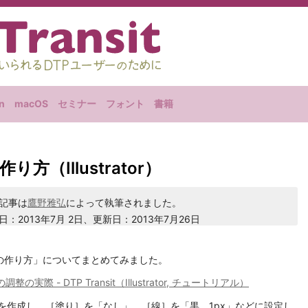
n
macOS
セミナー
フォント
書籍
（Illustrator）
記事は
鷹野雅弘
によって執筆されました。
日：2013年7月 2日、更新日：2013年7月26日
の作り方」についてまとめてみました。
 - DTP Transit（Illustrator, チュートリアル）
を作成し、［塗り］を「なし」、［線］を「黒、1px」などに設定し