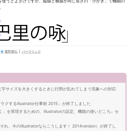
ッチツールを使うとよさげですが、縦線と横線が同じ長さの「小かぎ」で極細の
.
鷹野雅弘
|
パーマリンク
キストの文字サイズを大きくするときに行間が乱れてしまう現象への対応
クするIllustrator仕事術 2015」が終了しました
を実現するための、Illustratorの設定、機能の使いどころ』セ
今のIllustratorならこうします！ 2014version）が終了し