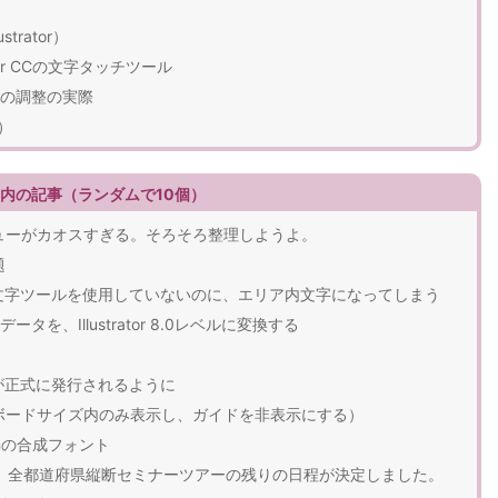
rator）
tor CCの文字タッチツール
の調整の実際
1）
r」）内の記事（ランダムで10個）
ウ］メニューがカオスすぎる。そろそろ整理しようよ。
題
でエリア内文字ツールを使用していないのに、エリア内文字になってしまう
を、Illustrator 8.0レベルに変換する
ドが正式に発行されるように
（アートボードサイズ内のみ表示し、ガイドを非表示にする）
gnの合成フォント
or仕事術』全都道府県縦断セミナーツアーの残りの日程が決定しました。