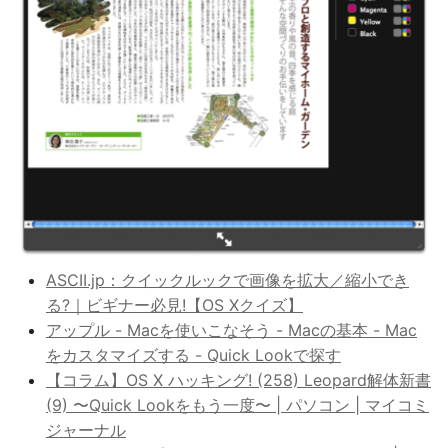
ASCII.jp：クイックルックで画像を拡大／縮小でき
る?｜ビギナー必見!【OS Xクイズ】
アップル - Macを使いこなそう - Macの基本 - Mac
をカスタマイズする - Quick Lookで探す
【コラム】OS X ハッキング! (258) Leopard解体新書
(9) 〜Quick Lookをもう一度〜 | パソコン | マイコミ
ジャーナル